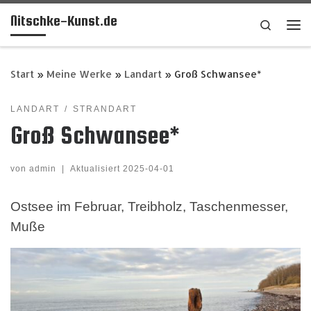
Nitschke-Kunst.de
Zum Inhalt springen
Search
Me
Start
»
Meine Werke
»
Landart
»
Groß Schwansee*
LANDART
STRANDART
Groß Schwansee*
von
admin
|
Aktualisiert
2025-04-01
Ostsee im Februar, Treibholz, Taschenmesser,
Muße