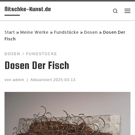
Nitschke-Kunst.de
Zum Inhalt springen
Search
Me
Start
»
Meine Werke
»
Fundstücke
»
Dosen
»
Dosen Der
Fisch
DOSEN
FUNDSTÜCKE
Dosen Der Fisch
von
admin
|
Aktualisiert
2025-03-13