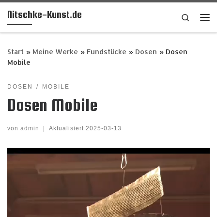
Nitschke-Kunst.de
Zum Inhalt springen
Search
Me
Start
»
Meine Werke
»
Fundstücke
»
Dosen
»
Dosen
Mobile
DOSEN
MOBILE
Dosen Mobile
von
admin
|
Aktualisiert
2025-03-13
Video-
Player