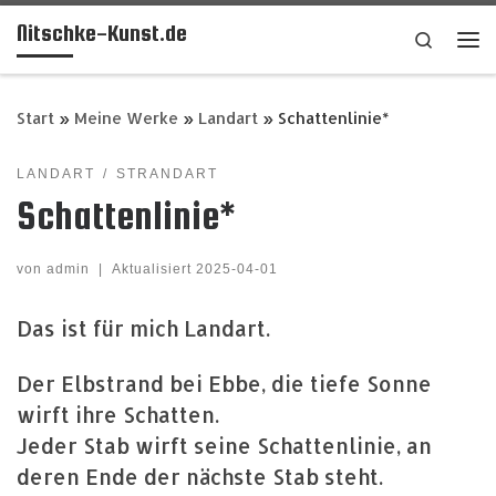
Nitschke-Kunst.de
Zum Inhalt springen
Search
Me
Start
»
Meine Werke
»
Landart
»
Schattenlinie*
LANDART
STRANDART
Schattenlinie*
von
admin
|
Aktualisiert
2025-04-01
Das ist für mich Landart.
Der Elbstrand bei Ebbe, die tiefe Sonne
wirft ihre Schatten.
Jeder Stab wirft seine Schattenlinie, an
deren Ende der nächste Stab steht.