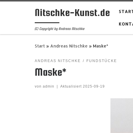
Zum Inhalt springen
Nitschke-Kunst.de
START
KONT
(C) Copyright by Andreas Nitschke
Start
»
Andreas Nitschke
»
Maske*
ANDREAS NITSCHKE
FUNDSTÜCKE
Maske*
von
admin
|
Aktualisiert
2025-09-19