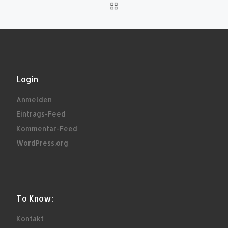
ZURÜCK ZUR BEITRAGSL
Login
Anmelden
Eintrags-Feed
Kommentar-Feed
WordPress.org
To Know:
Kontakt