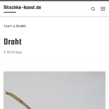
Nitschke-Kunst.de
Zum Inhalt springen
Search
Me
Start
»
Draht
Draht
6 Beiträge