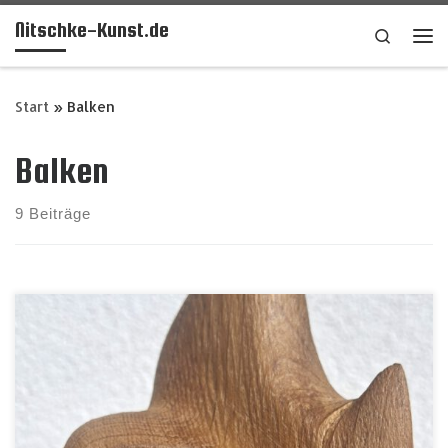
Nitschke-Kunst.de
Zum Inhalt springen
Search
Me
Start
»
Balken
Balken
9 Beiträge