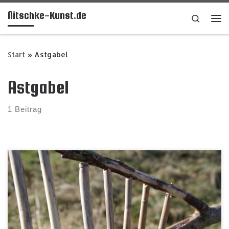
Nitschke-Kunst.de
Zum Inhalt springen
Search
Me
Start
»
Astgabel
Astgabel
1 Beitrag