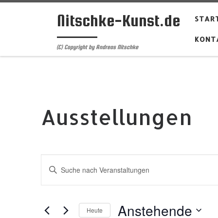
Zum Inhalt springen
Nitschke-Kunst.de
START
KONT
(C) Copyright by Andreas Nitschke
Ausstellungen
V
B
i
e
t
t
r
e
Anstehende
Heute
S