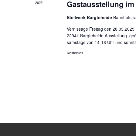
h
Gastausstellung im 
2025
c
l
ü
h
Stellwerk Bargteheide
Bahnhofstr
s
s
t
Vernissage Freitag den 28.03.2025 
e
22941 Bargteheide Ausstellung geö
l
e
w
samstags von 14-18 Uhr und sonnt
o
n
r
Kostenlos
t
,
.
N
a
v
i
g
a