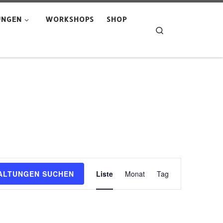
UNGEN
WORKSHOPS
SHOP
Search
V
ALTUNGEN SUCHEN
Liste
Monat
Tag
e
r
a